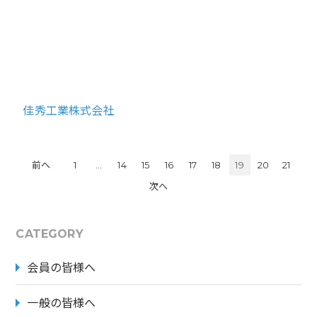
/home/atsumarukai/wakamatsu-atsumaru.jp/public_html/w
p-content/themes/base_theme/archive.php on line
21
">
Warning
: Undefined array key 0 in
/home/atsumarukai/
wakamatsu-atsumaru.jp/public_html/wp-content/th
emes/base_theme/archive.php
on line
24
Warning
: Attempt to read property "name" on null in
/hom
e/atsumarukai/wakamatsu-atsumaru.jp/public_htm
l/wp-content/themes/base_theme/archive.php
on line
24
佳秀工業株式会社
投
前へ
1
…
14
15
16
17
18
19
20
21
稿
次へ
の
ペ
CATEGORY
ー
会員の皆様へ
ジ
送
一般の皆様へ