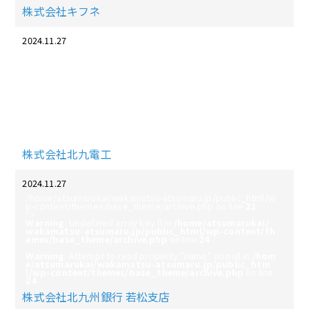
株式会社キフネ
2024.11.27
/home/atsumarukai/wakamatsu-atsumaru.jp/public_html/w
p-content/themes/base_theme/archive.php on line
21
">
Warning
: Undefined array key 0 in
/home/atsumarukai/
wakamatsu-atsumaru.jp/public_html/wp-content/th
emes/base_theme/archive.php
on line
24
Warning
: Attempt to read property "name" on null in
/hom
e/atsumarukai/wakamatsu-atsumaru.jp/public_htm
l/wp-content/themes/base_theme/archive.php
on line
24
株式会社北九電工
2024.11.27
/home/atsumarukai/wakamatsu-atsumaru.jp/public_html/w
p-content/themes/base_theme/archive.php on line
21
">
Warning
: Undefined array key 0 in
/home/atsumarukai/
wakamatsu-atsumaru.jp/public_html/wp-content/th
emes/base_theme/archive.php
on line
24
Warning
: Attempt to read property "name" on null in
/hom
e/atsumarukai/wakamatsu-atsumaru.jp/public_htm
l/wp-content/themes/base_theme/archive.php
on line
24
株式会社北九州銀行 若松支店