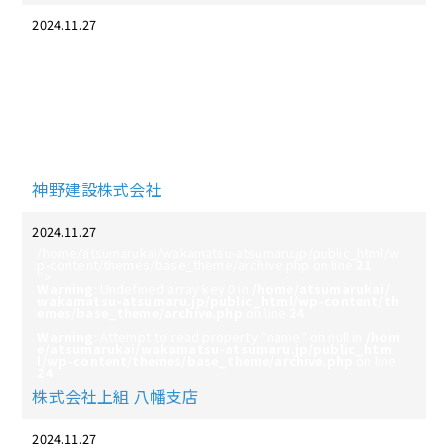
2024.11.27
/home/atsumarukai/wakamatsu-atsumaru.jp/public_html/w
p-content/themes/base_theme/archive.php on line
21
">
Warning
: Undefined array key 0 in
/home/atsumarukai/
wakamatsu-atsumaru.jp/public_html/wp-content/th
emes/base_theme/archive.php
on line
24
Warning
: Attempt to read property "name" on null in
/hom
e/atsumarukai/wakamatsu-atsumaru.jp/public_htm
l/wp-content/themes/base_theme/archive.php
on line
24
神野建設株式会社
2024.11.27
/home/atsumarukai/wakamatsu-atsumaru.jp/public_html/w
p-content/themes/base_theme/archive.php on line
21
">
Warning
: Undefined array key 0 in
/home/atsumarukai/
wakamatsu-atsumaru.jp/public_html/wp-content/th
emes/base_theme/archive.php
on line
24
Warning
: Attempt to read property "name" on null in
/hom
e/atsumarukai/wakamatsu-atsumaru.jp/public_htm
l/wp-content/themes/base_theme/archive.php
on line
24
株式会社上組 八幡支店
2024.11.27