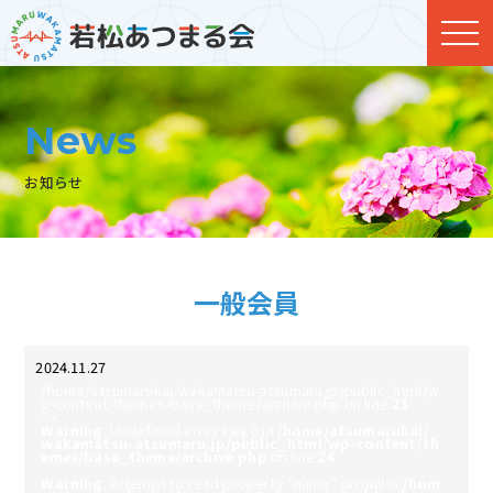
News
お知らせ
一般会員
2024.11.27
/home/atsumarukai/wakamatsu-atsumaru.jp/public_html/w
p-content/themes/base_theme/archive.php on line
21
">
Warning
: Undefined array key 0 in
/home/atsumarukai/
wakamatsu-atsumaru.jp/public_html/wp-content/th
emes/base_theme/archive.php
on line
24
Warning
: Attempt to read property "name" on null in
/hom